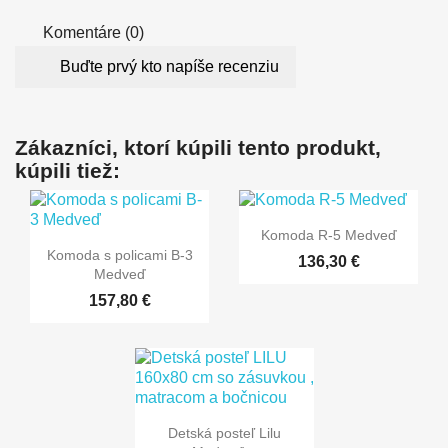
Komentáre (0)
Buďte prvý kto napíše recenziu
Zákazníci, ktorí kúpili tento produkt,
kúpili tiež:

Rýchly náhľad
Komoda R-5 Medveď

Rýchly náhľad
Komoda s policami B-3
136,30 €
Medveď
157,80 €

Rýchly náhľad
Detská posteľ Lilu