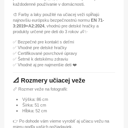
každodenné používanie v domácnosti.
🎨 Farby a laky použité na učiacej veži spĺňajú
najnovšiu európsku bezpečnostnú normu
EN 71-
3:2019+A2:2024
, vhodnú pre detské hračky a
produkty určené pre deti do 3 rokov 👶✨
✅ Bezpečné pre kontakt s deťmi
✅ Vhodné pre detské hračky
✅ Certifikované povrchové úpravy
✅ Šetrné k detskému zdraviu
✅ Vhodné aj pre najmenšie deti ❤️
📐 Rozmery učiacej veže
📏 Rozmer veže na fotografii:
Výška: 86 cm
Šírka: 51 cm
Hĺbka: 52 cm
👉 Po dohode vám vieme vyrobiť aj učiacu vežu na
mieru podľa vašich požiadaviek.