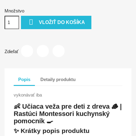
Množstvo

VLOŽIŤ DO KOŠÍKA
Zdieľať
Popis
Detaily produktu
vykonávať iba
👶 Učiaca veža pre deti z dreva 🪵 |
Rastúci Montessori kuchynský
pomocník 🍳
✨ Krátky popis produktu