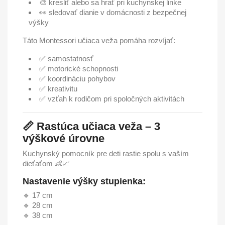
🎨 kresliť alebo sa hrať pri kuchynskej linke
👀 sledovať dianie v domácnosti z bezpečnej
výšky
Táto Montessori učiaca veža pomáha rozvíjať:
✅ samostatnosť
✅ motorické schopnosti
✅ koordináciu pohybov
✅ kreativitu
✅ vzťah k rodičom pri spoločných aktivitách
📏 Rastúca učiaca veža – 3
výškové úrovne
Kuchynský pomocník pre deti rastie spolu s vaším
dieťaťom 👶📈
Nastavenie výšky stupienka:
🔹 17 cm
🔹 28 cm
🔹 38 cm