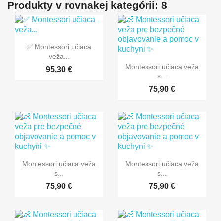
Produkty v rovnakej kategórii: 8

Rýchly náhľad
✅ Montessori učiaca
veža...

Rýchly náhľad
Montessori učiaca veža
95,30 €
s...
75,90 €


Rýchly náhľad
Rýchly náhľad
Montessori učiaca veža
Montessori učiaca veža
s...
s...
75,90 €
75,90 €