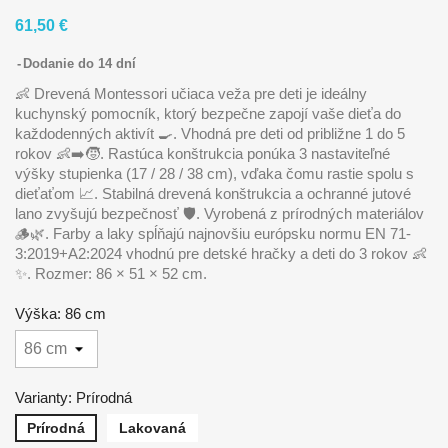
61,50 €
Dodanie do 14 dní
👶 Drevená Montessori učiaca veža pre deti je ideálny
kuchynský pomocník, ktorý bezpečne zapojí vaše dieťa do
každodenných aktivít 🍳. Vhodná pre deti od približne 1 do 5
rokov 👶➡️🧒. Rastúca konštrukcia ponúka 3 nastaviteľné
výšky stupienka (17 / 28 / 38 cm), vďaka čomu rastie spolu s
dieťaťom 📈. Stabilná drevená konštrukcia a ochranné jutové
lano zvyšujú bezpečnosť 🛡️. Vyrobená z prírodných materiálov
🪵🌿. Farby a laky spĺňajú najnovšiu európsku normu EN 71-
3:2019+A2:2024 vhodnú pre detské hračky a deti do 3 rokov 👶
✨. Rozmer: 86 × 51 × 52 cm.
Výška: 86 cm
Varianty: Prírodná
Prírodná
Lakovaná