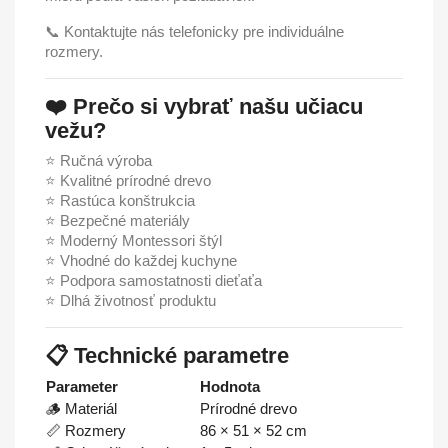
📞 Kontaktujte nás telefonicky pre individuálne
rozmery.
❤️ Prečo si vybrať našu učiacu
vežu?
⭐ Ručná výroba
⭐ Kvalitné prírodné drevo
⭐ Rastúca konštrukcia
⭐ Bezpečné materiály
⭐ Moderný Montessori štýl
⭐ Vhodné do každej kuchyne
⭐ Podpora samostatnosti dieťaťa
⭐ Dlhá životnosť produktu
📋 Technické parametre
Parameter
Hodnota
🪵 Materiál
Prírodné drevo
📏 Rozmery
86 × 51 × 52 cm