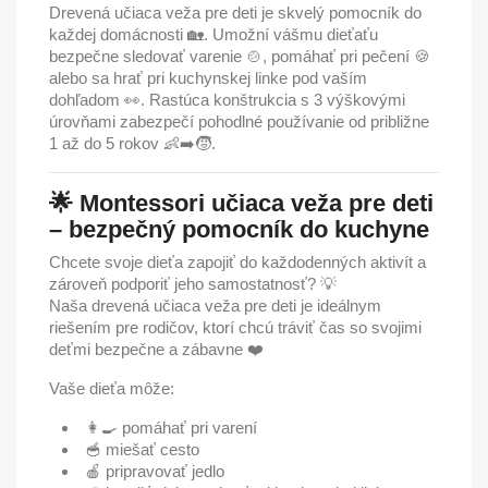
Drevená učiaca veža pre deti je skvelý pomocník do
každej domácnosti 🏡. Umožní vášmu dieťaťu
bezpečne sledovať varenie 🍲, pomáhať pri pečení 🍪
alebo sa hrať pri kuchynskej linke pod vaším
dohľadom 👀. Rastúca konštrukcia s 3 výškovými
úrovňami zabezpečí pohodlné používanie od približne
1 až do 5 rokov 👶➡️🧒.
🌟 Montessori učiaca veža pre deti
– bezpečný pomocník do kuchyne
Chcete svoje dieťa zapojiť do každodenných aktivít a
zároveň podporiť jeho samostatnosť? 💡
Naša drevená učiaca veža pre deti je ideálnym
riešením pre rodičov, ktorí chcú tráviť čas so svojimi
deťmi bezpečne a zábavne ❤️
Vaše dieťa môže:
👩‍🍳 pomáhať pri varení
🥣 miešať cesto
🍎 pripravovať jedlo