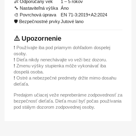
👶 Odporúčaný vek
1 – 5 rokov
🔧 Nastaviteľná výška
Áno
🎨 Povrchová úprava
EN 71-3:2019+A2:2024
🛡️ Bezpečnostné prvky
Jutové lano
⚠️ Upozornenie
❗ Používajte iba pod priamym dohľadom dospelej
osoby.
❗ Dieťa nikdy nenechávajte vo veži bez dozoru.
❗ Zmenu výšky stupienka môže vykonávať iba
dospelá osoba.
❗ Ostré a nebezpečné predmety držte mimo dosahu
dieťaťa.
Predajom učiacej veže nepreberáme zodpovednosť za
bezpečnosť dieťaťa. Dieťa musí byť počas používania
pod stálym dozorom zodpovednej osoby.