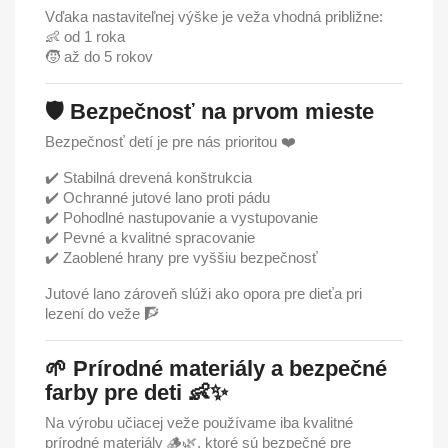
Vďaka nastaviteľnej výške je veža vhodná približne:
👶 od 1 roka
🧒 až do 5 rokov
🛡️ Bezpečnosť na prvom mieste
Bezpečnosť detí je pre nás prioritou ❤️
✔️ Stabilná drevená konštrukcia
✔️ Ochranné jutové lano proti pádu
✔️ Pohodlné nastupovanie a vystupovanie
✔️ Pevné a kvalitné spracovanie
✔️ Zaoblené hrany pre vyššiu bezpečnosť
Jutové lano zároveň slúži ako opora pre dieťa pri
lezení do veže 🧗
🌱 Prírodné materiály a bezpečné
farby pre deti 👶✨
Na výrobu učiacej veže používame iba kvalitné
prírodné materiály 🪵🌿, ktoré sú bezpečné pre