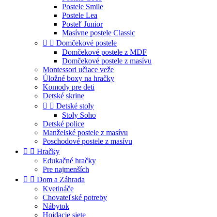
Postele Smile
Postele Lea
Posteľ Junior
Masívne postele Classic


Domčekové postele
Domčekové postele z MDF
Domčekové postele z masívu
Montessori učiace veže
Úložné boxy na hračky
Komody pre deti
Detské skrine


Detské stoly
Stoly Soho
Detské police
Manželské postele z masívu
Poschodové postele z masívu


Hračky
Edukačné hračky
Pre najmenších


Dom a Záhrada
Kvetináče
Chovateľské potreby
Nábytok
Hojdacie siete