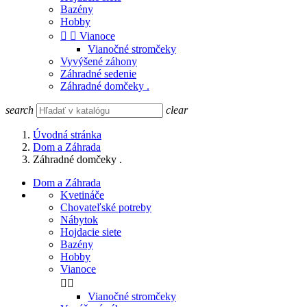
Bazény
Hobby


Vianoce
Vianočné stromčeky
Vyvýšené záhony
Záhradné sedenie
Záhradné domčeky .
search
clear
Úvodná stránka
Dom a Záhrada
Záhradné domčeky .
Dom a Záhrada
Kvetináče
Chovateľské potreby
Nábytok
Hojdacie siete
Bazény
Hobby
Vianoce


Vianočné stromčeky