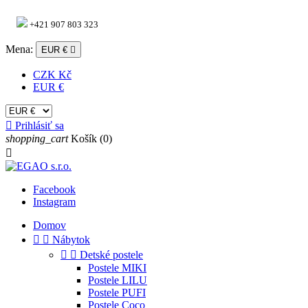
+421 907 803 323
Mena:
EUR €

CZK Kč
EUR €

Prihlásiť sa
shopping_cart
Košík
(0)

Facebook
Instagram
Domov


Nábytok


Detské postele
Postele MIKI
Postele LILU
Postele PUFI
Postele Coco