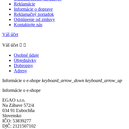
Reklamácie
Informácie o doprave
Reklamačný poriadok
Odstúpenie od zmluvy
Kontaktujte nás
Váš účet
Váš účet


Osobné údaje
Objednávky
Dobropisy
Adresy
Informácie o e-shope
keyboard_arrow_down
keyboard_arrow_up
Informácie o e-shope
EGAO s.r.o.
Na Zábave 572/4
034 91 Ľubochňa
Slovensko
IČO: 53839277
DIČ: 2121507102