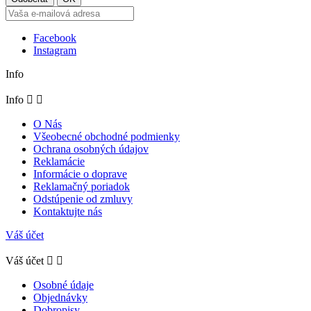
Facebook
Instagram
Info
Info


O Nás
Všeobecné obchodné podmienky
Ochrana osobných údajov
Reklamácie
Informácie o doprave
Reklamačný poriadok
Odstúpenie od zmluvy
Kontaktujte nás
Váš účet
Váš účet


Osobné údaje
Objednávky
Dobropisy