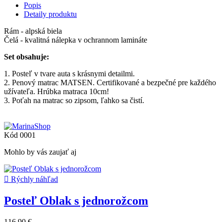
Popis
Detaily produktu
Rám - alpská biela
Čelá - kvalitná nálepka v ochrannom lamináte
Set obsahuje:
1. Posteľ v tvare auta s krásnymi detailmi.
2. Penový matrac MATSEN. Certifikované a bezpečné pre každého
užívateľa. Hrúbka matraca 10cm!
3. Poťah na matrac so zipsom, ľahko sa čistí.
Kód
0001
Mohlo by vás zaujať aj

Rýchly náhľad
Posteľ Oblak s jednorožcom
116,90 €