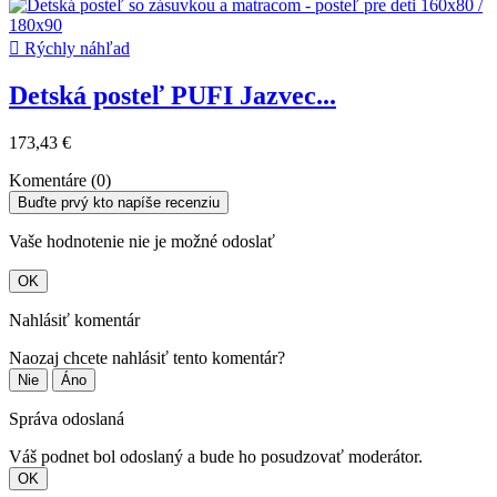

Rýchly náhľad
Detská posteľ PUFI Jazvec...
173,43 €
Komentáre (0)
Buďte prvý kto napíše recenziu
Vaše hodnotenie nie je možné odoslať
OK
Nahlásiť komentár
Naozaj chcete nahlásiť tento komentár?
Nie
Áno
Správa odoslaná
Váš podnet bol odoslaný a bude ho posudzovať moderátor.
OK