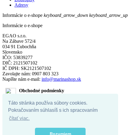
Adresy
Informácie o e-shope
keyboard_arrow_down
keyboard_arrow_up
Informácie o e-shope
EGAO s.r.o.
Na Zábave 572/4
034 91 Ľubochňa
Slovensko
IČO: 53839277
DIČ: 2121507102
IČ DPH: SK2121507102
Zavolajte nám:
0907 803 323
Napíšte nám e-mail:
info@marinashop.sk
Obchodné podmienky
Táto stránka používa súbory cookies.
Doprava
Pokračovaním súhlasíš s ich spracovaním
čítať viac.
Vrátenie tovaru
Rozumiem